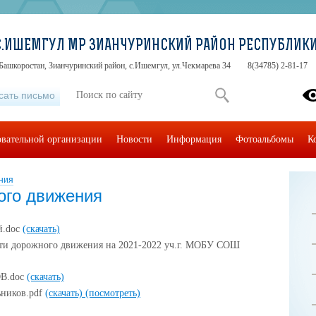
С.ИШЕМГУЛ МР ЗИАНЧУРИНСКИЙ РАЙОН РЕСПУБЛИК
Башкоростан, Зианчуринский район, с.Ишемгул, ул.Чекмарева 34
8(34785) 2-81-17
сать письмо
овательной организации
Новости
Информация
Фотоальбомы
К
ния
ого движения
й.doc
(скачать)
сти дорожного движения на 2021-2022 уч.г. МОБУ СОШ
В.doc
(скачать)
ьников.pdf
(скачать)
(посмотреть)