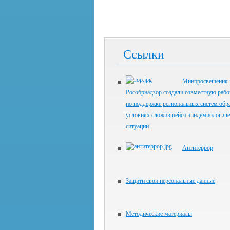
Ссылки
Минпросвещения 
Рособрнадзор создали совместную раб
по поддержке региональных систем обр
условиях сложившейся эпидемиологиче
ситуации
Антитеррор
Защити свои персональные данные
Методические материалы