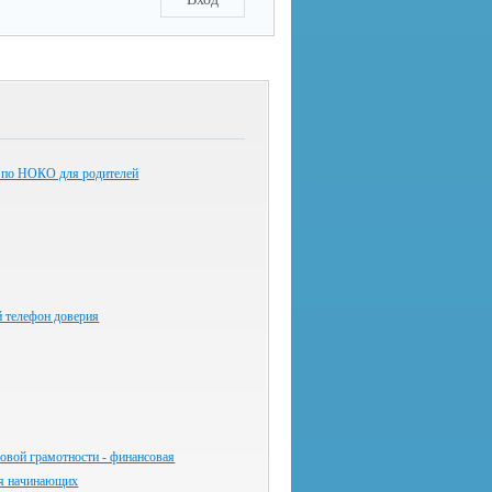
 по НОКО для родителей
й телефон доверия
овой грамотности - финансовая
ля начинающих