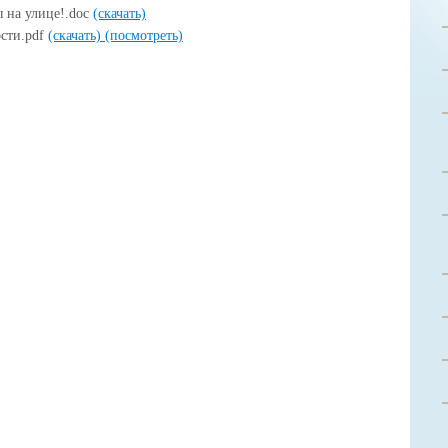
 на улице!.doc
(скачать)
ости.pdf
(скачать)
(посмотреть)