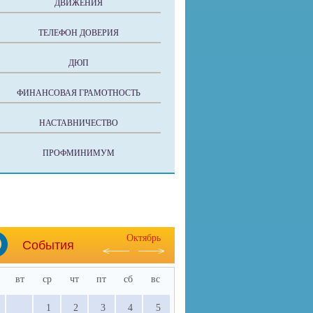
ДВИЖЕНИЯ
ТЕЛЕФОН ДОВЕРИЯ
ДЮП
ФИНАНСОВАЯ ГРАМОТНОСТЬ
НАСТАВНИЧЕСТВО
ПРОФМИНИМУМ
Октябрь
События
вт
ср
чт
пт
сб
вс
1
2
3
4
5