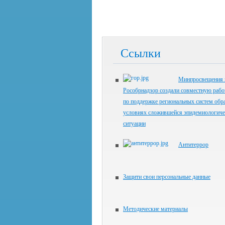
Ссылки
Минпросвещения 
Рособрнадзор создали совместную раб
по поддержке региональных систем обр
условиях сложившейся эпидемиологиче
ситуации
Антитеррор
Защити свои персональные данные
Методические материалы