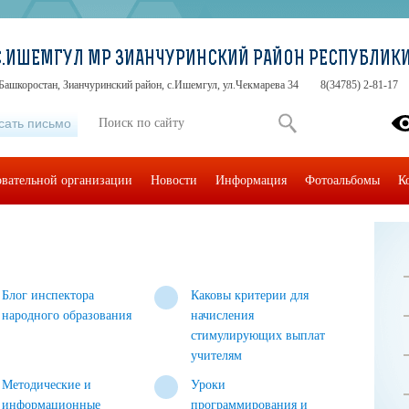
С.ИШЕМГУЛ МР ЗИАНЧУРИНСКИЙ РАЙОН РЕСПУБЛИК
Башкоростан, Зианчуринский район, с.Ишемгул, ул.Чекмарева 34
8(34785) 2-81-17
сать письмо
овательной организации
Новости
Информация
Фотоальбомы
К
Блог инспектора
Каковы критерии для
народного образования
начисления
стимулирующих выплат
учителям
Методические и
Уроки
информационные
программирования и