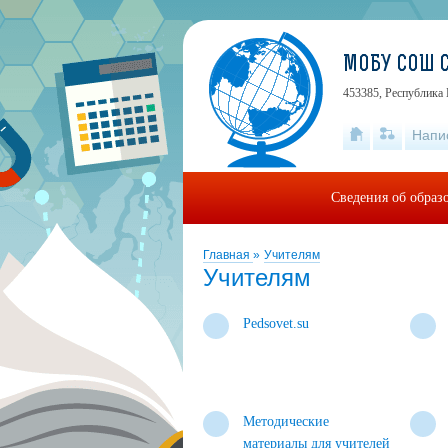
МОБУ СОШ 
453385, Республика 
Напи
Сведения об образ
Главная
»
Учителям
Учителям
Pedsovet.su
Методические
материалы для учителей