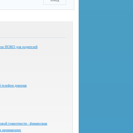
 по НОКО для родителей
й телефон доверия
овой грамотности - финансовая
ля начинающих