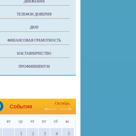
ДВИЖЕНИЯ
ТЕЛЕФОН ДОВЕРИЯ
ДЮП
ФИНАНСОВАЯ ГРАМОТНОСТЬ
НАСТАВНИЧЕСТВО
ПРОФМИНИМУМ
Октябрь
События
вт
ср
чт
пт
сб
вс
1
2
3
4
5