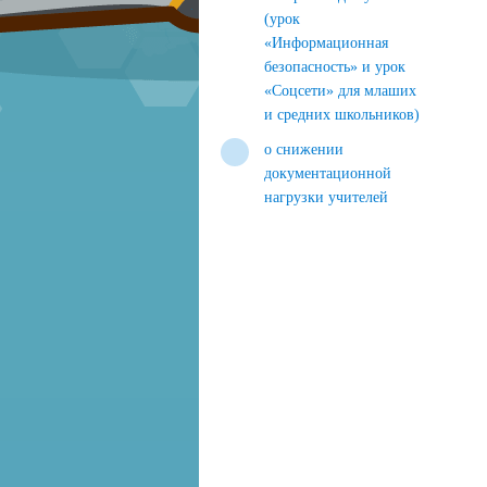
(урок
«Информационная
безопасность» и урок
«Соцсети» для млаших
и средних школьников)
о снижении
документационной
нагрузки учителей